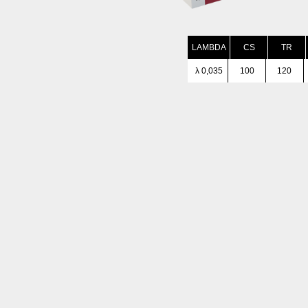
LAMBDA
CS
TR
λ 0,035
100
120