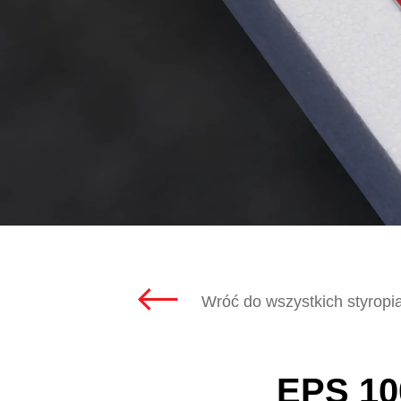
Wróć do wszystkich styrop
EPS 1