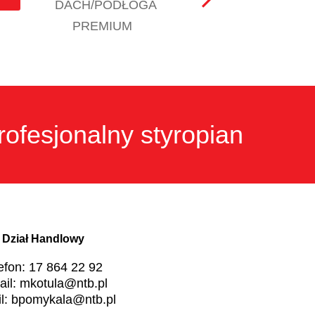
DACH/PODŁOGA
PREMIUM
rofesjonalny styropian
Dział Handlowy
lefon: 17 864 22 92
ail: mkotula@ntb.pl
il: bpomykala@ntb.pl