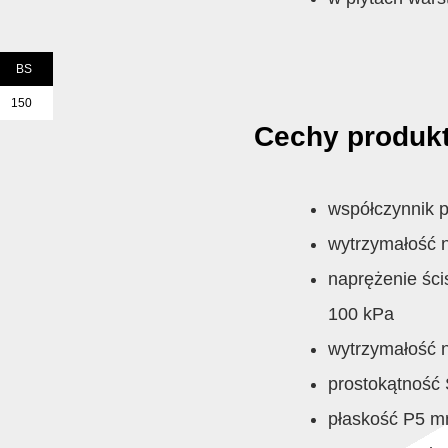
BS
150
Cechy produkt
współczynnik p
wytrzymałość 
naprężenie ści
100 kPa
wytrzymałość 
prostokątność
płaskość P5 m