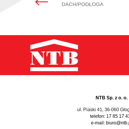
DACH/PODŁOGA
NTB Sp. z o. o.
ul. Piaski 41, 36-060 Gł
telefon: 17 85 17 4
e-mail: biuro@ntb.