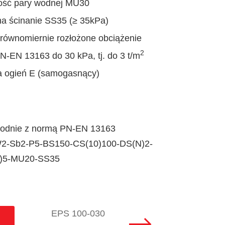
ość pary wodnej MU30
na ścinanie SS35 (≥ 35kPa)
równomiernie rozłożone obciążenie
2
-EN 13163 do 30 kPa, tj. do 3 t/m
na ogień E (samogasnący)
godnie z normą PN-EN 13163
2-Sb2-P5-BS150-CS(10)100-DS(N)2-
1)5-MU20-SS35
EPS 100-030