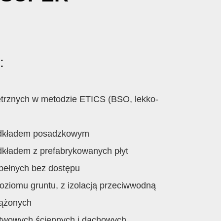
:
trznych w metodzie ETICS (BSO, lekko-
odkładem posadzkowym
dkładem z prefabrykowanych płyt
pełnych bez dostępu
poziomu gruntu, z izolacją przeciwwodną
iążonych
stwowych ściennych i dachowych