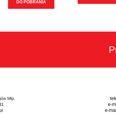
DO POBRANIA
P
te
ogów Młp.
e-m
31
e-ma
pl