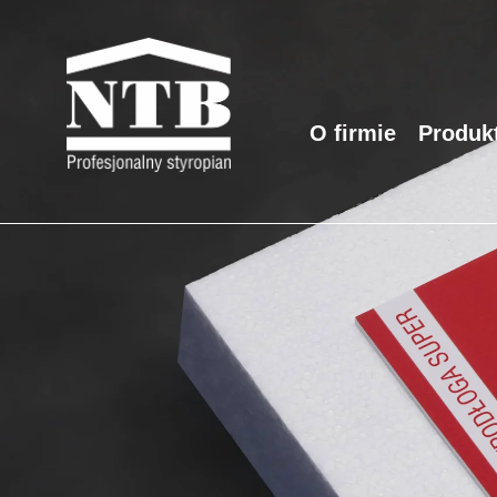
Przejdź
do
treści
O firmie
Produk