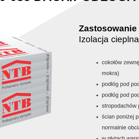
Zastosowanie
Izolacja cieplna
cokołów zewnę
mokra)
podłóg pod p
podłóg pod po
stropodachów 
ścian poniżej 
normalnie obc
w płytach war