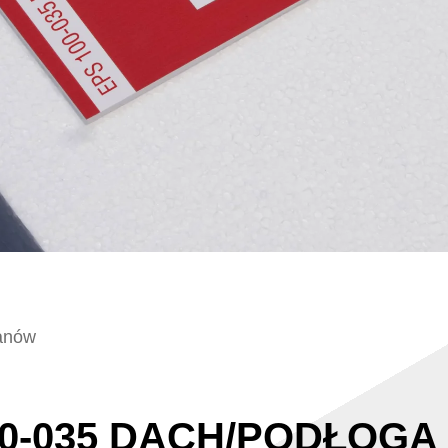
ianów
00-035 DACH/PODŁOGA