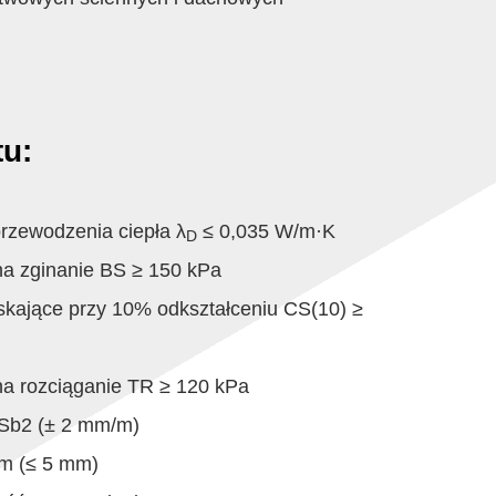
u:
rzewodzenia ciepła λ
≤ 0,035 W/m·K
D
na zginanie BS ≥ 150 kPa
skające przy 10% odkształceniu CS(10) ≥
na rozciąganie TR ≥ 120 kPa
 Sb2 (± 2 mm/m)
m (≤ 5 mm)