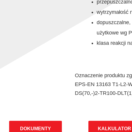
przepuszczaln
wytrzymałość 
dopuszczalne, 
użytkowe wg PN
klasa reakcji 
Oznaczenie produktu z
EPS-EN 13163 T1-L2-W
DS(70,-)2-TR100-DLT(
DOKUMENTY
KALKULATOR