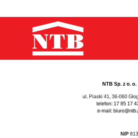
NTB Sp. z o. o.
ul. Piaski 41, 36-060 Gł
telefon: 17 85 17 4
e-mail: biuro@ntb.
NIP
813