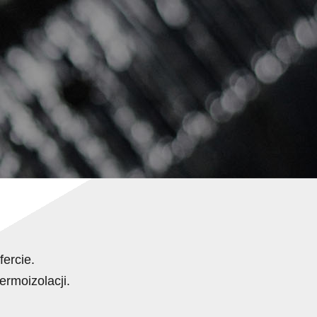
fercie.
rmoizolacji.