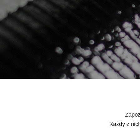
Zapozn
Każdy z nic