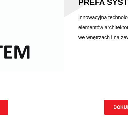
PREFA SYS
Innowacyjna technolo
elementów architekto
we wnętrzach i na ze
DOKU