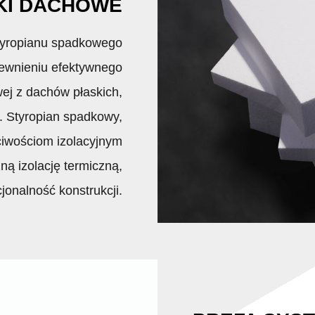
KI DACHOWE
styropianu spadkowego
pewnieniu efektywnego
j z dachów płaskich,
. Styropian spadkowy,
ciwościom izolacyjnym
ną izolację termiczną,
cjonalność konstrukcji.