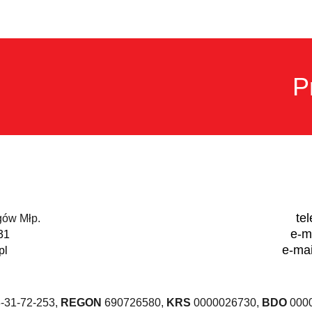
P
te
ogów Młp.
e-m
31
e-ma
pl
-31-72-253,
REGON
690726580,
KRS
0000026730,
BDO
0000