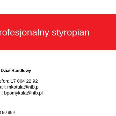
rofesjonalny styropian
Dział Handlowy
lefon: 17 864 22 92
ail: mkotula@ntb.pl
il: bpomykala@ntb.pl
 80 889