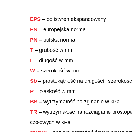
EPS
– polistyren ekspandowany
EN
– europejska norma
PN
– polska norma
T
– grubość w mm
L
– długość w mm
W
– szerokość w mm
Sb
– prostokątność na długości i szeroko
P
– płaskość w mm
BS
– wytrzymałość na zginanie w kPa
TR
– wytrzymałość na rozciąganie prostopa
czołowych w kPa