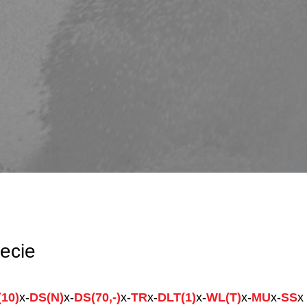
ecie
10)
x-
DS(N)
x-
DS(70,-)
x-
TR
x-
DLT(1)
x-
WL(T)
x-
MU
x-
SS
x