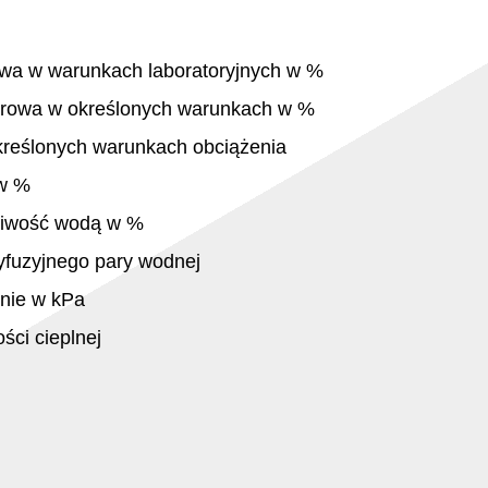
owa w warunkach laboratoryjnych w %
arowa w określonych warunkach w %
kreślonych warunkach obciążenia
 w %
kliwość wodą w %
yfuzyjnego pary wodnej
nie w kPa
ci cieplnej