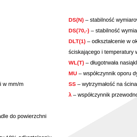
DS(N)
– stabilność wymiar
DS(70,-)
– stabilność wymi
DLT(1)
– odkształcenie w o
ściskającego i temperatury
WL(T)
– długotrwała nasią
MU
– współczynnik oporu d
ści w mm/m
SS
– wytrzymałość na ścina
λ
– współczynnik przewodnoś
dle do powierzchni