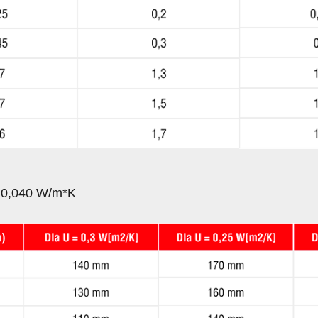
λ=0,040 W/m*K