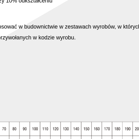
zy 10% odkształceniu
 stosować w budownictwie w zestawach wyrobów, w który
przywołanych w kodzie wyrobu.