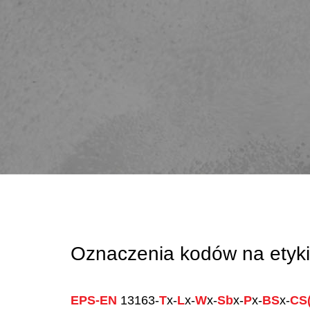
Oznaczenia kodów na etyki
EPS-EN
13163-
T
x-
L
x-
W
x-
Sb
x-
P
x-
BS
x-
CS(