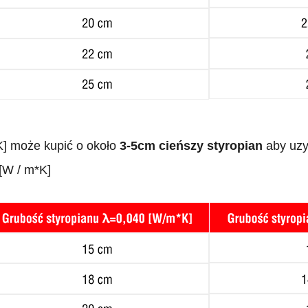
*K] może kupić o około
3-5cm cieńszy styropian
aby uzy
[W / m*K]